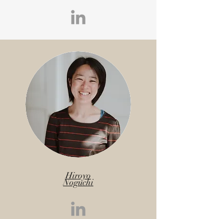
Hiroyo
Noguchi