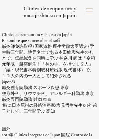
Clínica de acupuntura y
masaje shiatsu en Japón
Clínica de acupuntura y shiatsu en Japón
El hombre que se acostó en el sofá
鍼灸師免許取得 (国家資格 厚生労働大臣認定) 学
生時三年間、地元名士である
本田維宏
先生のも
とで、伝統鍼灸を同時に学ぶ 神奈川 師は「令和
元年版・腰痛解消！「神の手」を持つ１２人」
（編：現代書林特別取材班出版:現代書林）で、
１２人の内の一人として紹介される
japonés
鍼灸整骨院勤務 スポーツ疾患 東京
整形外科、リウマチ科、アレルギー科勤務 東京
鍼灸専門院勤務 難病 東京
"時に日本屈指の経絡治療家(塩見哲生先生)の外弟
子として、三年間学ぶ 高知
国外
2011年 Clínica Integrada de Japón 開院 Centro de la