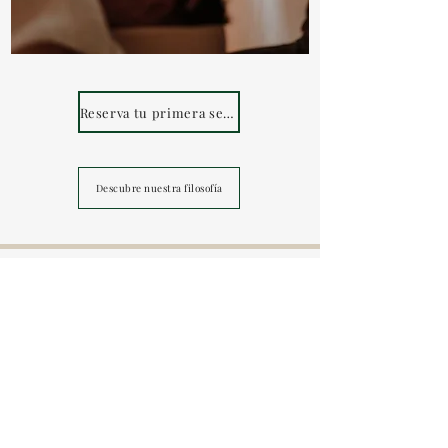
Reserva tu primera sesión
Descubre nuestra filosofía
Clínica de
acupuntura y
masaje
shiatsu
en Japón
Gentle, personalized Japanese acupuncture
and shiatsu in Amsterdam and Amstelveen.
Menú