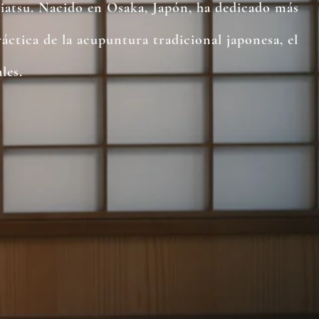
iatsu. Nacido en Osaka, Japón, ha dedicado más
ráctica de la acupuntura tradicional japonesa, el
les.