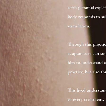
term personal exper
body responds to sub
stimulation.
Through this practic
acupuncture can supp
him to understand a
practice, but also t
This lived understan
to every treatment.