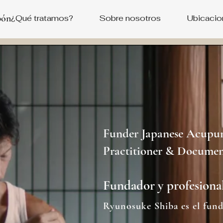
pón
¿Qué tratamos?
Sobre nosotros
Ubicacio
Funder Japanese Acupunc
Practitioner & Docume
Fundador y profesional
Ryunosuke Shiba es el fund