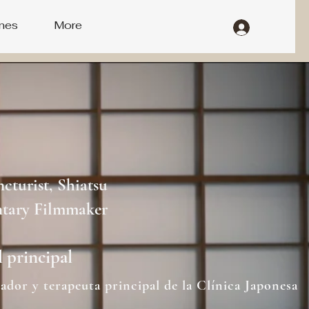
nes
More
turist, Shiatsu
ntary Filmmaker
 principal
ador y terapeuta principal de la Clínica Japonesa