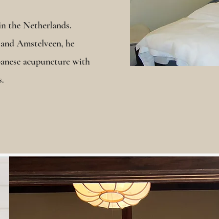
 in the Netherlands.
 and Amstelveen, he
apanese acupuncture with
s.