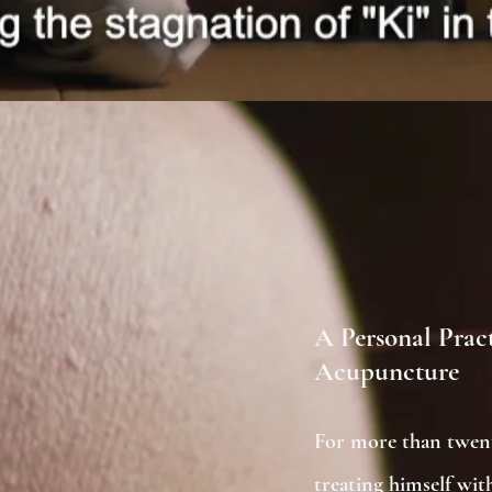
A Personal Pract
Acupuncture
For more than twent
treating himself wit