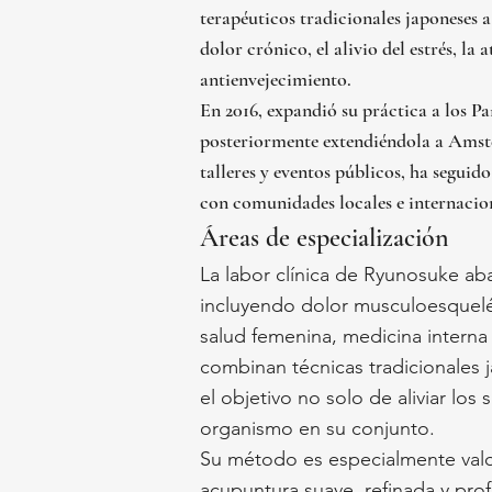
terapéuticos tradicionales japoneses a
dolor crónico, el alivio del estrés, la
antienvejecimiento.
En 2016, expandió su práctica a los P
posteriormente extendiéndola a Amste
talleres y eventos públicos, ha segui
con comunidades locales e internacio
Áreas de especialización
La labor clínica de Ryunosuke a
incluyendo dolor musculoesquelét
salud femenina, medicina interna 
combinan técnicas tradicionales 
el objetivo no solo de aliviar los
organismo en su conjunto.
Su método es especialmente val
acupuntura suave, refinada y pro