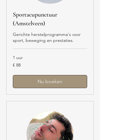
Sportacupunctuur
(Amstelveen)
Gerichte herstelprogramma's voor
sport, beweging en prestaties.
1 uur
88
€ 88
euro
Nu boeken