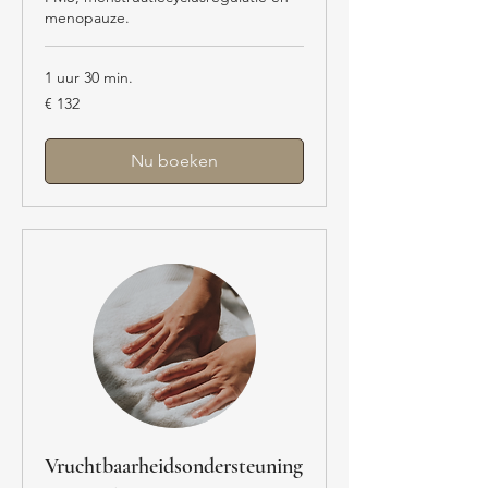
menopauze.
1 uur 30 min.
132
€ 132
euro
Nu boeken
Vruchtbaarheidsondersteuning