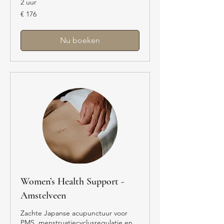
2 uur
176
€ 176
euro
Nu boeken
Women’s Health Support -
Amstelveen
Zachte Japanse acupunctuur voor
PMS, menstruatiecyclusregulatie en