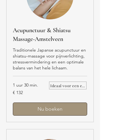
Acupunctuur & Shiatsu
Massage-Amstelveen
Traditionele Japanse acupunctuur en
shiatsu-massage voor pijnverlichting,
stressvermindering en een optimale
balans van het hele lichaam.
1 uur 30 min.
Ideaal voor een eerste bezoek.
132
€ 132
euro
Nu boeken