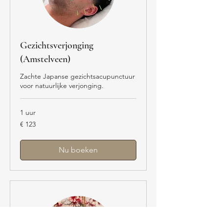
Gezichtsverjonging
(Amstelveen)
Zachte Japanse gezichtsacupunctuur
voor natuurlijke verjonging.
1 uur
123
€ 123
euro
Nu boeken