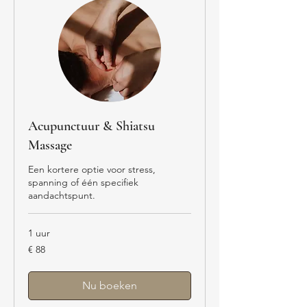
Acupunctuur & Shiatsu
Massage
Een kortere optie voor stress,
spanning of één specifiek
aandachtspunt.
1 uur
88
€ 88
euro
Nu boeken