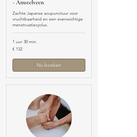
- Amstelveen
Zachte Japanse acupunctuur voor
vruchtbaarheid en een evenwichtige
menstruatiecyclus.
1 uur 30 min.
132
€ 132
euro
Nu boeken