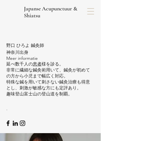
Japanse Acupunctuur &
Shiatsu
野口 ひろよ 鍼灸師
神奈川出身
Meer informatie
延べ数千人の
患者
様を診る。
非常に繊細な鍼灸術用いて、鍼灸が初めて
の方から小児まで幅広く対応。
特殊な鍼を用いて刺さない鍼灸治療も得意
とし、刺激が敏感な方にも定評あり。
趣味登山富士山の登山道を制覇。
.