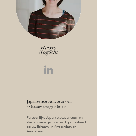
Hiroyo
Noguchi
Japanse acupunctuur- en
shiatsumassagekliniek
Persoonlijke Japanse acupunctuur en
shiatsumassage, zorgvuldig afgestemd
op uw lichaam. In Amsterdam en
Amstelveen.