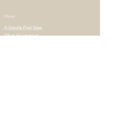
Menu
A Gentle First Step
What do we treat
Book
Prices
About us
FAQ
Blog
Locaties & Contact
Amsterdam
Kloveniersburgwal 95, 1011
KB Amsterdam
Amstelveen