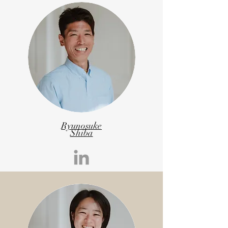
Ryunosuke
Shiba