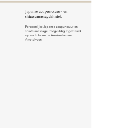
Japanse acupunctuur- en
shiatsumassagekliniek
Persoonlijke Japanse acupunctuur en
shiatsumassage, zorgvuldig afgestemd
op uw lichaam. In Amsterdam en
Amstelveen.
Menu
A Gentle First Step
What do we treat
Book
Prices
About us
FAQ
Blog