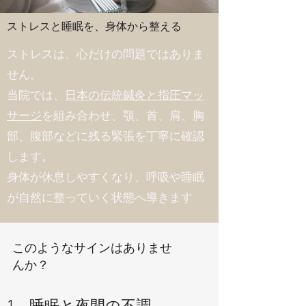
ストレスと睡眠を、身体から整える
ストレスは、心だけの問題ではありま
せん。
当院では、
日本の伝統鍼灸と指圧マッ
サージ
を組み合わせ、顎、首、肩、胸
部、腹部などに残る緊張を丁寧に確認
します。
身体が休息しやすくなり、呼吸や睡眠
が自然に整っていく状態へ導きます
このようなサインはありませ
んか？
1．睡眠と夜間の不調