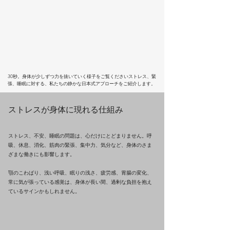
30秒。身体が少しずつ力を抜いていく様子をご覧くださいストレス、緊
張、睡眠に対する、私たちの静かな日本式アプローチをご紹介します。
ストレスが身体に現れる仕組み
ストレス、不安、睡眠の問題は、心だけにとどまりません。呼
吸、休息、消化、筋肉の緊張、集中力、気分など、身体のさま
ざまな働きにも影響します。
顎のこわばり、浅い呼吸、眠りの浅さ、疲労感、胃腸の変化、
常に気が張っている感覚は、身体が長い間、過剰な負担を抱え
ているサインかもしれません。