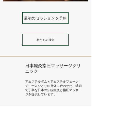
最初のセッションを予約
私たちの理念
日本鍼灸
指圧マッサージクリ
ニック
アムステルダムとアムステルフェーン
で、一人ひとりの身体に合わせた、繊細
で丁寧な日本の伝統鍼灸と指圧マッサー
ジを提供しています。
メニュー
A Gentle First Step