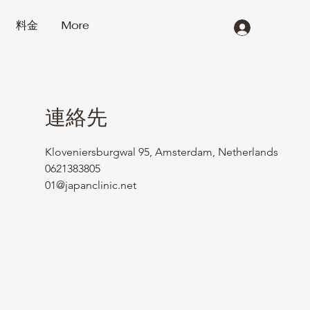
料金
More
連絡先
Kloveniersburgwal 95, Amsterdam, Netherlands
0621383805
01@japanclinic.net