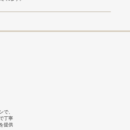
フォロー
メニュー
HOME
フェイスブック
初診の方
インスタグラム
ンで、
適応疾患
リンクトイン
で丁寧
ドキュメンタリー
を提供