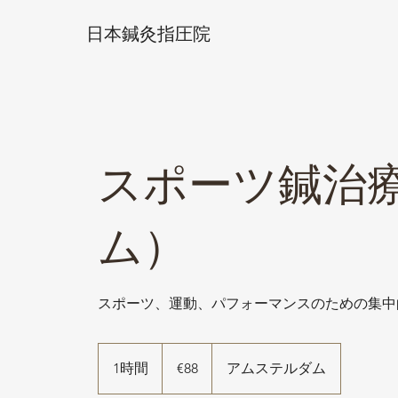
日本鍼灸指圧院
スポーツ鍼治
ム）
スポーツ、運動、パフォーマンスのための集中
88
ユ
1時間
1
€88
アムステルダム
ー
ロ
時