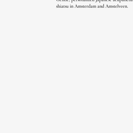
shiatsu in Amsterdam and Amstelveen.
© 2022 par Japan Acupuncture &
Shiatsu