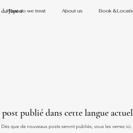
u du Japon
What do we treat
About us
Book &Locati
post publié dans cette langue actue
Dès que de nouveaux posts seront publiés, vous les verrez ici.