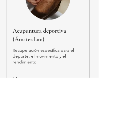
Acupuntura deportiva
(Ámsterdam)
Recuperación específica para el
deporte, el movimiento y el
rendimiento.
1 h
88
88 €
euros
Reservar ahora