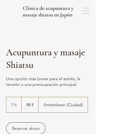
Clínica de acupuntura y
masaje shiatsu en Japón
Acupuntura y masaje
Shiatsu
Una opción más breve para el estrés, la
tensión o una preocupación principal.
88
euros
1 h
1
88 €
Amstelveen (Ciudad)
Reservar ahora