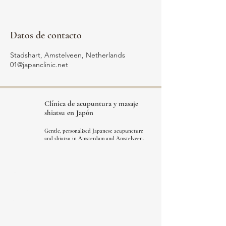
Datos de contacto
Stadshart, Amstelveen, Netherlands
01@japanclinic.net
Clínica de
acupuntura y
masaje
shiatsu
en Japón
Gentle, personalized Japanese acupuncture
and shiatsu in Amsterdam and Amstelveen.
Menú
A Gentle First Step
What do we treat
Book