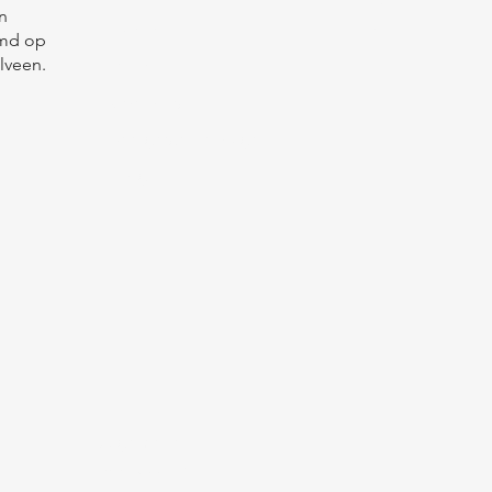
n
Boeken
Linkedin
emd op
lveen.
Prijzen
Over ons
Veelgestelde vragen
Blog
Algemene
voorwaarden