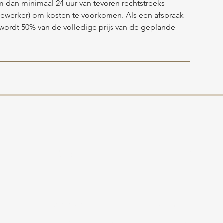
m dan minimaal 24 uur van tevoren rechtstreeks
ewerker) om kosten te voorkomen. Als een afspraak
 wordt 50% van de volledige prijs van de geplande
Volg ons
Menu
Eerste afspraak
Facebook
Wat behandelen wij?
Instagram