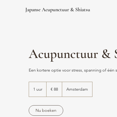
Japanse Acupunctuur & Shiatsu
Acupunctuur & S
Een kortere optie voor stress, spanning of één 
88
euro
1 uur
1
€ 88
Amsterdam
u
u
Nu boeken