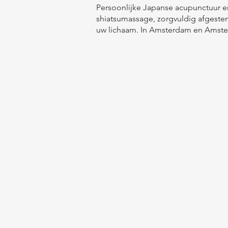
Persoonlijke Japanse acupunctuur e
shiatsumassage, zorgvuldig afgest
uw lichaam. In Amsterdam en Amste
© 2022 door Japanse
acupunctuur & Shiatsu