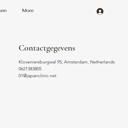
ken
More
Contactgegevens
Kloveniersburgwal 95, Amsterdam, Netherlands
0621383805
01@japanclinic.net