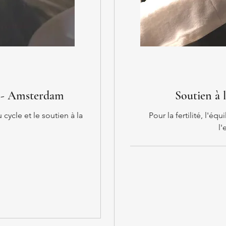
s - Amsterdam
Soutien à 
cycle et le soutien à la
Pour la fertilité, l'é
l
132
euros