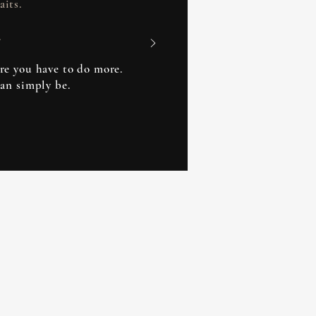
aits.
.
re you have to do more.
can simply be.