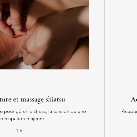
ure et massage shiatsu
Ac
 pour gérer le stress, la tension ou une
Acupun
occupation majeure.
1 h