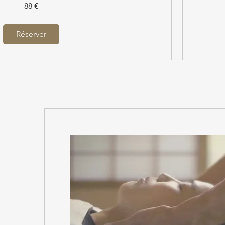
132
88 €
euros
Réserver