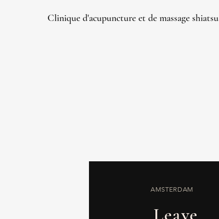
Clinique d'acupuncture et de massage shiats
​AMSTERDAM
Leave