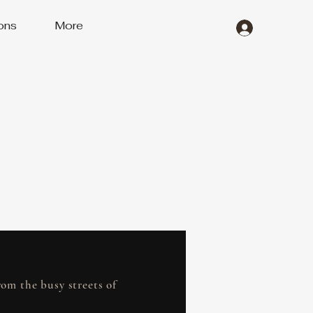
ons
More
rom the busy streets of