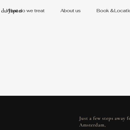
u du Japon
What do we treat
About us
Book &Locati
Just a few steps away f
Amsterdam,