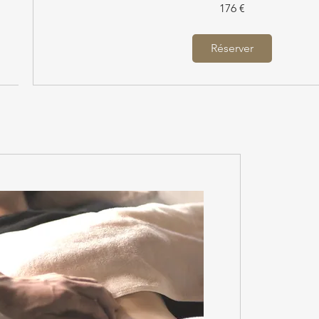
176
176 €
euros
Réserver